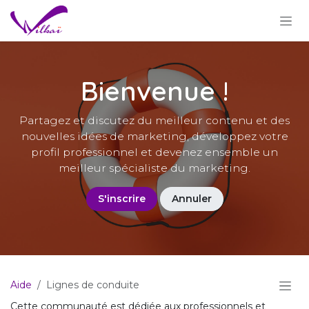
Se rendre au contenu
Bienvenue !
Partagez et discutez du meilleur contenu et des
nouvelles idées de marketing, développez votre
profil professionnel et devenez ensemble un
meilleur spécialiste du marketing.
S'inscrire
Annuler
Aide
Lignes de conduite
Cette communauté est dédiée aux professionnels et